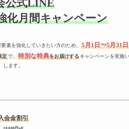
公式LINE
強化月間キャンペーン
5月1日〜5月31
察要素を強化していきたい方のため、
特別な特典
限定
で、
をお届けする
キャンペーンを実施
します。
入会金割引
10,000円off