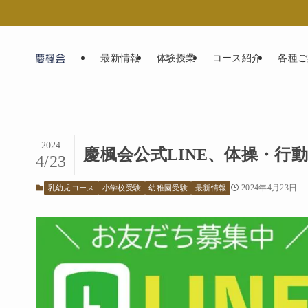
最新情報
体験授業
コース紹介
各種ご
2024
慶楓会公式LINE、体操・行
4/23
2024年4月23日
乳幼児コース
小学校受験
幼稚園受験
最新情報