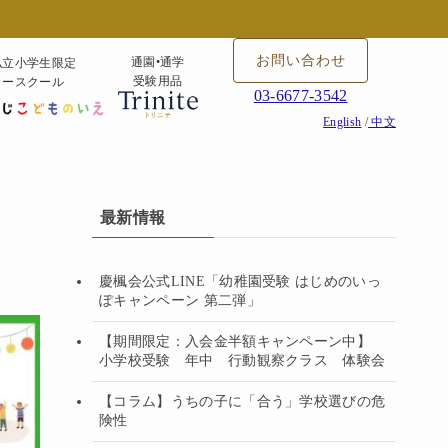
お問い合わせ
通園•通学
私立小学生限定
受験用品
タースクール
03-6677-3542
English
/
中文
最新情報
慶楓会公式LINE「幼稚園受験 はじめのいっ
ぽキャンペーン 第二弾」
【期間限定：入会金半額キャンペーン中】
小学校受験 年中 行動観察クラス 体験会
【コラム】うちの子に「合う」学校選びの危
険性