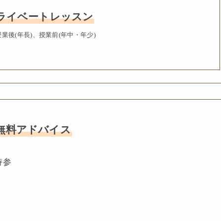
プライベートレッスン
業後(年長)、授業前(年中・年少)
無料アドバイス
持参