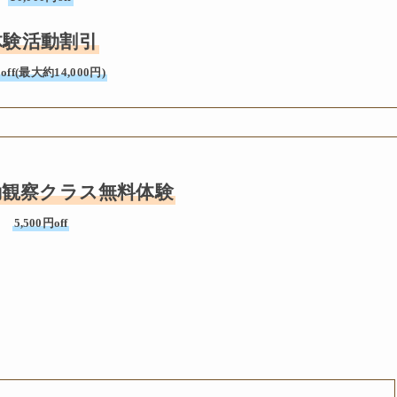
体験活動割引
off(最大約14,000円)
動観察クラス無料体験
5,500円off