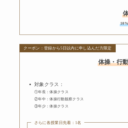
10%
クーポン：登録から5日以内に申し込んだ方限定
体操・行
対象クラス：
①年長：体操クラス
②年中：体操行動観察クラス
③年少：体操クラス
さらに各授業日先着：1名