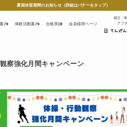
夏期休室期間のお知らせ（詳細はバナーをタップ）
国立・
アフ
案内
体験活動案内
合格実績
会員様用ページ
動観察強化月間キャンペーン