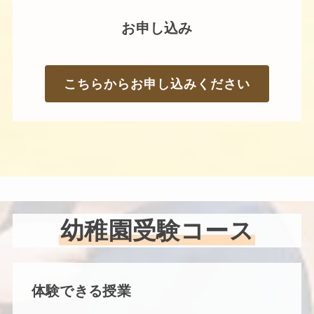
お申し込み
こちらからお申し込みください
幼稚園受験コース
体験できる授業