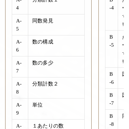
4
-4
*
て
A-
同数発見
刊
5
B
点
A-
数の構成
-5
*
6
て
刊
A-
数の多少
7
B
図
-6
A-
分類計数２
8
B
図
-7
A-
単位
9
B
同
-8
A-
１あたりの数