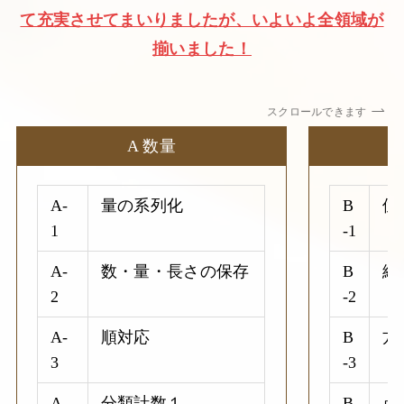
て充実させてまいりましたが、いよいよ全領域が
揃いました！
スクロールできます
A 数量
A-
量の系列化
B
位
1
-1
A-
数・量・長さの保存
B
線
2
-2
A-
順対応
B
方
3
-3
A-
分類計数１
B
点