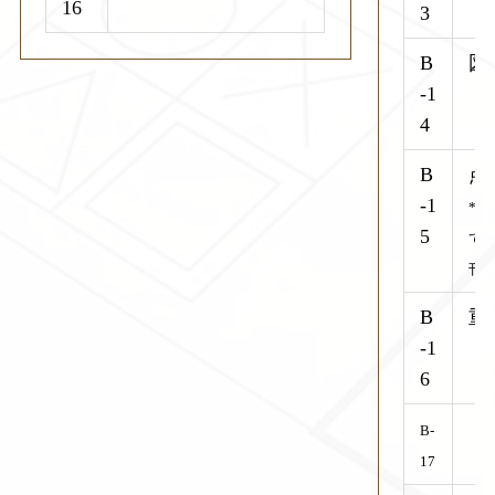
16
3
B
図
-1
4
B
点
-1
*
5
て
刊
B
重
-1
6
B-
（
17