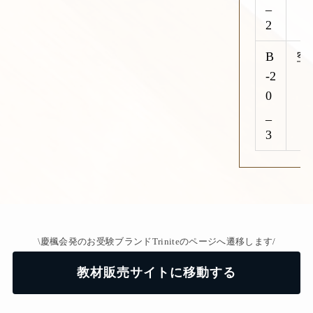
_
2
B
空
-2
0
_
3
\慶楓会発のお受験ブランドTriniteのページへ遷移します/
教材販売サイトに移動する