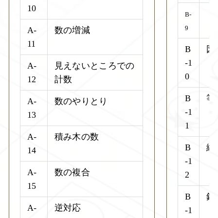
10
B-
（
9
A-
数の増減
11
B
図
-1
A-
見えないところでの
0
12
計数
B
等
A-
数のやりとり
-1
13
1
A-
積み木の数
B
絵
14
-1
A-
数の複合
2
15
B
鏡
A-
逆対応
-1