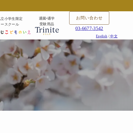
お問い合わせ
通園•通学
私立小学生限定
受験用品
タースクール
03-6677-3542
English
/
中文