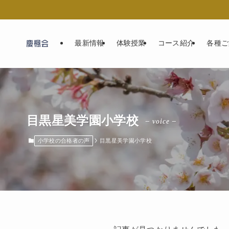
最新情報
体験授業
コース紹介
各種ご
目黒星美学園小学校
– voice –
小学校の合格者の声
目黒星美学園小学校