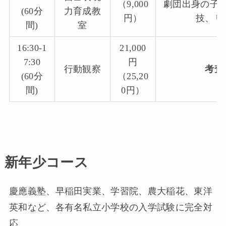
（9,000
劇団出身の子
(60分
力育成教
円）
技、リ
間)
室
16:30-1
21,000
7:30
円
行動観察
考査
(60分
（25,20
間)
0円）
新年少コース
慶應義塾、早稲田実業、学習院、農大稲花、東洋
英和など、各有名私立小学校の入学試験に完全対
応