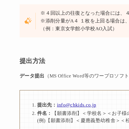
※４回以上の往復となった場合には、
※添削分量がA４ １枚を上回る場合は
（例：東京女学館小学校AO入試）
提出方法
データ提出
（MS Office Word等のワープロ
提出先
：
info@chkids.co.jp
件名：
【願書添削】＜学校名＞＜お子様
(例)【願書添削】＜慶應義塾幼稚舎＞＜