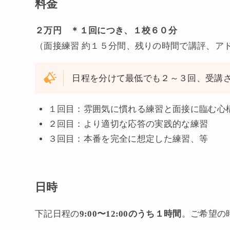
料金
２万円 ＊１回につき、１校６０分
（面接練習 約１５分間、残りの時間で講評、ア
日程を分けて最低でも２～３回、受講
１回目：雰囲気に慣れる練習と面接に臨む心
２回目：より適切な応答の実践的な練習
３回目：本番を完全に想定した練習、等
日時
下記日程の
9:00〜12:00のうち１時間
。ご希望の