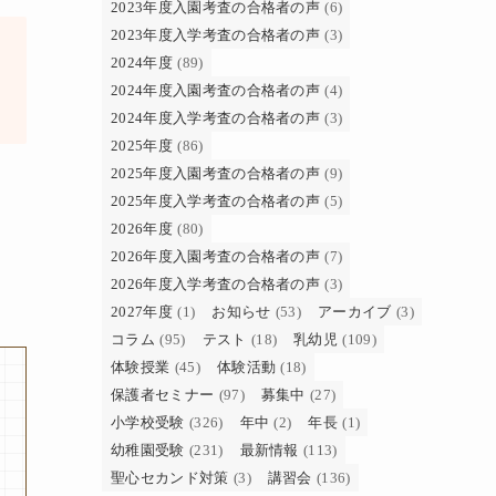
2023年度入園考査の合格者の声
(6)
2023年度入学考査の合格者の声
(3)
2024年度
(89)
2024年度入園考査の合格者の声
(4)
2024年度入学考査の合格者の声
(3)
2025年度
(86)
2025年度入園考査の合格者の声
(9)
2025年度入学考査の合格者の声
(5)
2026年度
(80)
2026年度入園考査の合格者の声
(7)
2026年度入学考査の合格者の声
(3)
2027年度
(1)
お知らせ
(53)
アーカイブ
(3)
コラム
(95)
テスト
(18)
乳幼児
(109)
体験授業
(45)
体験活動
(18)
保護者セミナー
(97)
募集中
(27)
小学校受験
(326)
年中
(2)
年長
(1)
幼稚園受験
(231)
最新情報
(113)
聖心セカンド対策
(3)
講習会
(136)