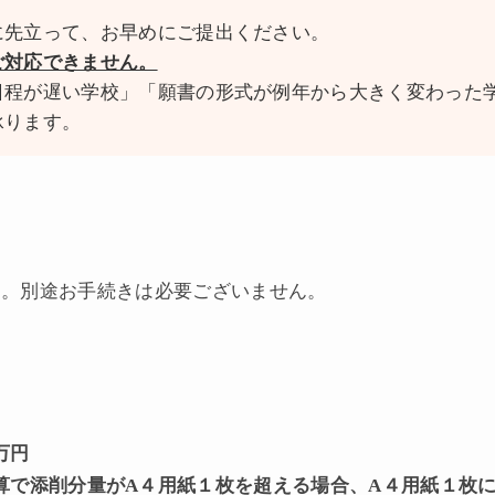
に先立って、お早めにご提出ください。
ご対応できません。
日程が遅い学校」「願書の形式が例年から大きく変わった
承ります。
す。別途お手続きは必要ございません。
万円
算で添削分量がA４用紙１枚を超える場合、A４用紙１枚