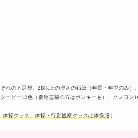
ぞれの下足袋、2B以上の濃さの鉛筆（年長・年中のみ）
クーピー12色（慶應志望の方はポンキーも）、クレヨン1
、体操クラス、体操・行動観察クラスは体操服
）