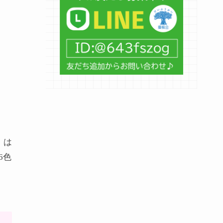
、は
6色