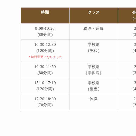
時間
クラス
（
9
:00-10:20
絵画・造形
(80分間)
（3
10:30-12:30
学校別
(120分間)
（英和）
（4
＊時間変更になりました
10:30-11:50
学校別
(80分間)
（学習院）
（3
15:10-17:10
学校別
(120分間)
（慶應）
（4
17:20-18:30
体操
2
(70分間)
（3