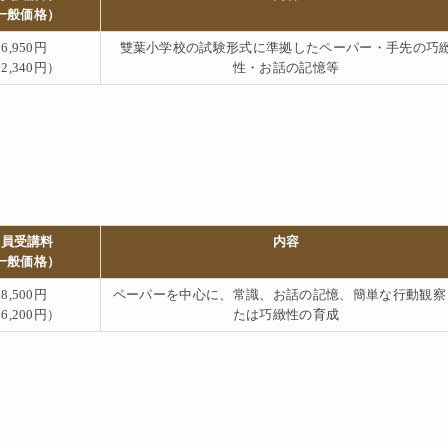
一般価格）
26,950円
雙葉小学校の試験形式に準拠したペーパー・手先の巧
2,340円）
性・お話の記憶等
会員受講料
内容
一般価格）
38,500円
ペーパーを中心に、常識、お話の記憶、簡単な行動観察
6,200円）
たは巧緻性の育成