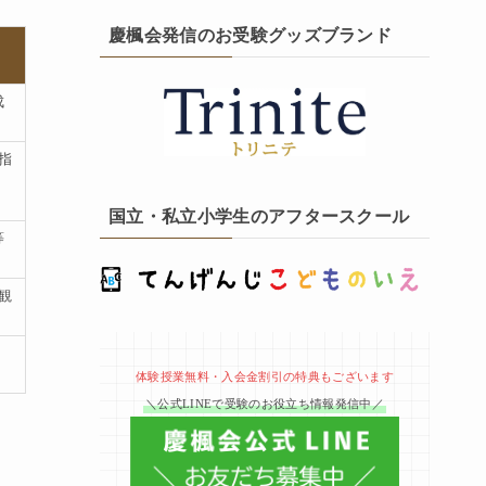
慶楓会発信のお受験グッズブランド
成
指
国立・私立小学生のアフタースクール
等
観
体験授業無料・入会金割引の特典もございます
＼公式LINEで受験のお役立ち情報発信中／