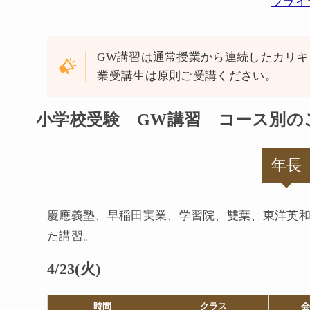
フライ
GW講習は通常授業から連続したカリ
業受講生は原則ご受講ください。
小学校受験 GW講習 コース別の
年長
慶應義塾、早稲田実業、学習院、雙葉、東洋英
た講習。
4/23(火)
時間
クラス