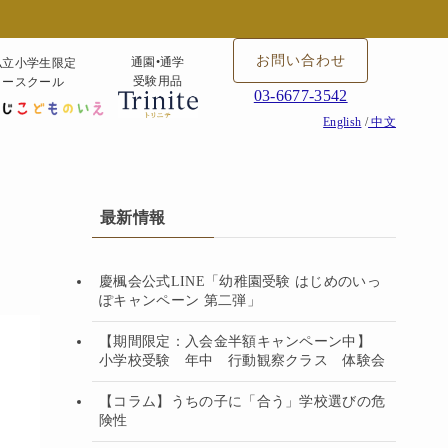
お問い合わせ
通園•通学
私立小学生限定
受験用品
タースクール
03-6677-3542
English
/
中文
最新情報
慶楓会公式LINE「幼稚園受験 はじめのいっ
ぽキャンペーン 第二弾」
【期間限定：入会金半額キャンペーン中】
小学校受験 年中 行動観察クラス 体験会
【コラム】うちの子に「合う」学校選びの危
険性