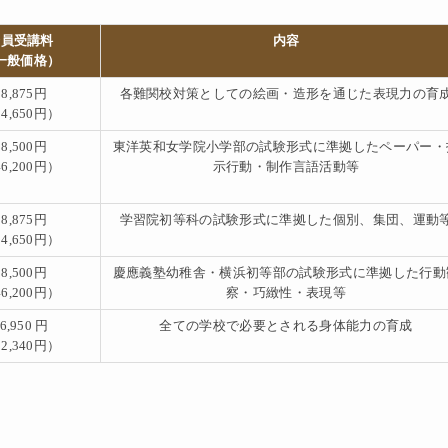
会員受講料
内容
一般価格）
28,875円
各難関校対策としての絵画・造形を通じた表現⼒の育
4,650円）
38,500円
東洋英和女学院小学部の試験形式に準拠したペーパー・
6,200円）
示行動・制作言語活動等
28,875円
学習院初等科の試験形式に準拠した個別、集団、運動
4,650円）
38,500円
慶應義塾幼稚舎・横浜初等部の試験形式に準拠した行動
6,200円）
察・巧緻性・表現等
6,950 円
全ての学校で必要とされる身体能力の育成
2,340円）