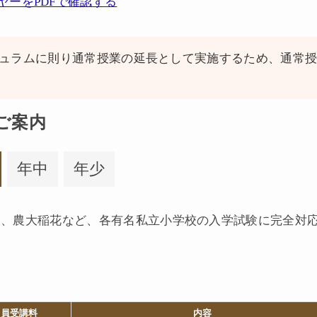
ヤーをPDFで確認する
キュラムに則り通常授業の延長として実施するため、通常
ご案内
年中
年少
和、農大稲花など、各有名私立小学校の入学試験に完全対
会員受講料
内容