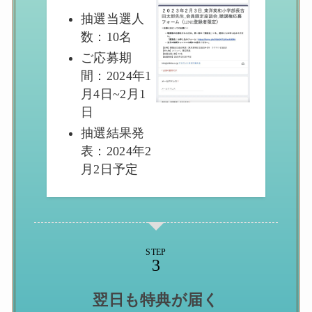
抽選当選人
数：10名
ご応募期
間：2024年1
月4日~2月1
日
抽選結果発
表：2024年2
月2日予定
STEP
翌日も特典が届く