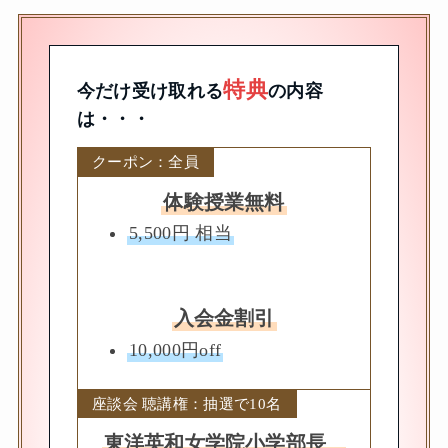
特典
今だけ受け取れる
の内容
は・・・
クーポン：全員
体験授業無料
5,500円 相当
入会金割引
10,000円off
座談会 聴講権：抽選で10名
東洋英和女学院小学部長