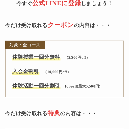
公式LINEに登録
今すぐ
しましょう！
クーポン
今だけ受け取れる
の内容は・・・
対象：全コース
体験授業一回分無料
（5,500円off）
入会金割引
（10,000円off）
体験活動一回分割引
10%off(最大5,500円)
特典
今だけ受け取れる
の内容は・・・