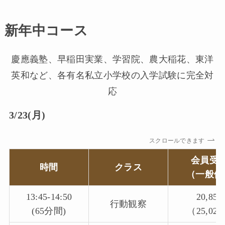
新年中コース
慶應義塾、早稲田実業、学習院、農大稲花、東洋
英和など、各有名私立小学校の入学試験に完全対
応
3/23(月)
スクロールできます
会員受
時間
クラス
（一般価
13:45-14:50
20,85
行動観察
(65分間)
（25,02