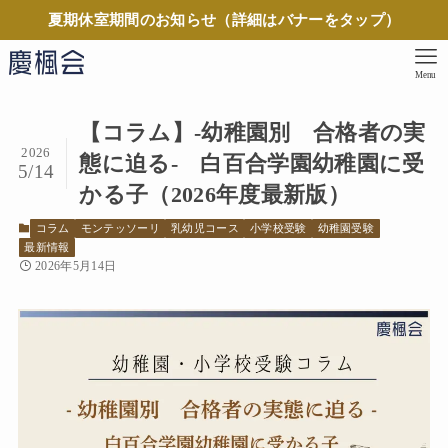
夏期休室期間のお知らせ（詳細はバナーをタップ）
Menu
【コラム】-幼稚園別 合格者の実
2026
態に迫る- 白百合学園幼稚園に受
5/14
かる子（2026年度最新版）
コラム
モンテッソーリ
乳幼児コース
小学校受験
幼稚園受験
最新情報
2026年5月14日