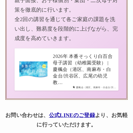
親子面接、お子様個別・集団・二次母子対
策を徹底的に行います。
全2回の講習を通じて各ご家庭の課題を洗
い出し、難易度を段階的に上げながら、完
成度を高めていきます。
2026年 本番そっくり白百合
母子講習（幼稚園受験） |
慶楓会（港区、南麻布・白
金台/渋谷区、広尾の幼児
教…
慶楓会（港区、南麻布・白金台/渋…
お問い合わせは、
公式LINEのご登録
より、お気軽
に行っていただけます。