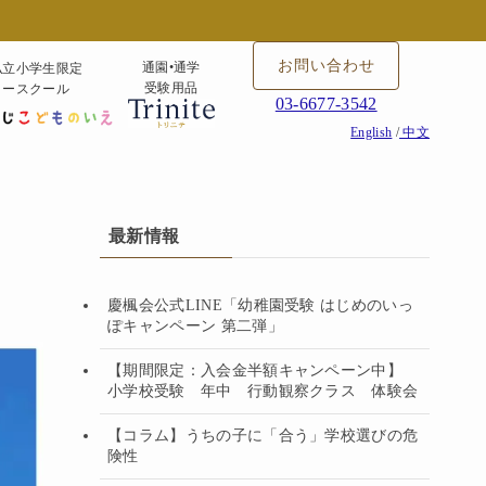
お問い合わせ
通園•通学
私立小学生限定
受験用品
タースクール
03-6677-3542
English
/
中文
最新情報
慶楓会公式LINE「幼稚園受験 はじめのいっ
ぽキャンペーン 第二弾」
【期間限定：入会金半額キャンペーン中】
小学校受験 年中 行動観察クラス 体験会
【コラム】うちの子に「合う」学校選びの危
険性