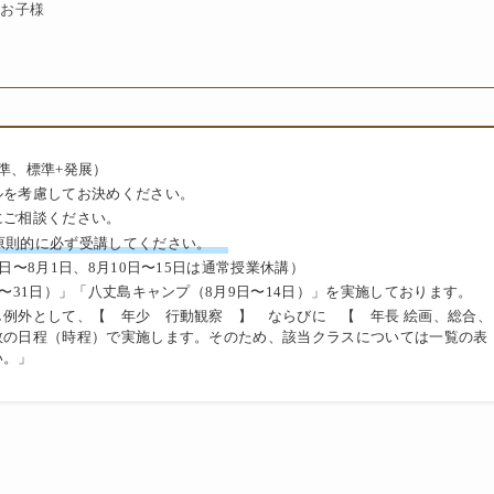
たお子様
準、標準+発展）
ルを考慮してお決めください。
にご相談ください。
は原則的に必ず受講してください。
日〜8月1日、8月10日〜15日は通常授業休講）
〜31日）」「八丈島キャンプ（8月9日〜14日）」を実施しております。
例外として、【 年少 行動観察 】 ならびに 【 年長 絵画、総合、
数の日程（時程）で実施します。そのため、該当クラスについては一覧の表
い。」