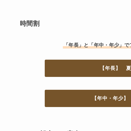
時間割
「年長」と「年中・年少」で
【年長】 
【年中・年少】