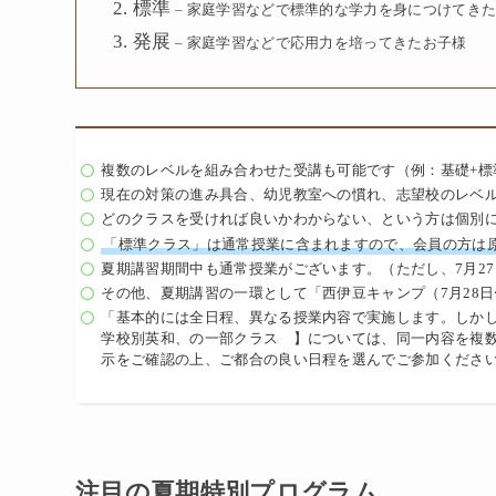
標準
– 家庭学習などで標準的な学力を身につけてき
発展
– 家庭学習などで応用力を培ってきたお子様
複数のレベルを組み合わせた受講も可能です（例：基礎+標
現在の対策の進み具合、幼児教室への慣れ、志望校のレベ
どのクラスを受ければ良いかわからない、という方は個別
「標準クラス」は通常授業に含まれますので、会員の方
夏期講習期間中も通常授業がございます。（ただし、7月27
その他、夏期講習の一環として「西伊豆キャンプ（7月28日
「基本的には全日程、異なる授業内容で実施します。しかし
学校別英和、の一部クラス 】については、同一内容を複
示をご確認の上、ご都合の良い日程を選んでご参加くださ
注目の夏期特別プログラム