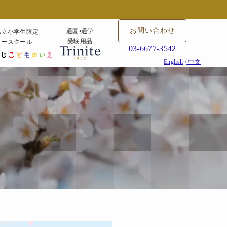
お問い合わせ
通園•通学
私立小学生限定
受験用品
タースクール
03-6677-3542
English
/
中文