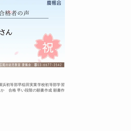
塾横浜初等部早稲田実業学校初等部学習
か 合格 早い段階の願書作成 願書作